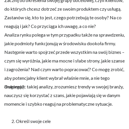
Zacznij od określenia swojej grupy docelowej, czyli klientów,
do których chcesz dotrzeć ze swoim produktem czy usługą.
Zastanów się, kto to jest, czego potrzebują te osoby? Na co
reagują i jak? Co przyciąga ich uwagę, a co nie?
Analiza rynku polega w tym przypadku także na sprawdzeniu,
jakie podmioty funkcjonują w środowisku dookoła firmy.
Następnie warto spojrzeć przede wszystkim na swój biznes –
czym się wyróżnia, jakie ma mocne i słabe strony, jakie szanse
i zagrożenia? Nad czym warto popracować? Co mogę zrobić,
aby potencjalny klient wybrał właśnie mnie, a nie tego
drugiego?
Dokonując takiej analizy, zrozumiesz trendy w swojej branży,
nauczysz się korzystać z szans, jakie pojawiają się w danym
momencie i szybko reaguj na problematyczne sytuacje.
Określ swoje cele