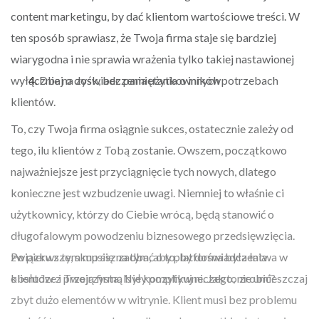
content marketingu
, by dać klientom wartościowe treści. W
ten sposób sprawiasz, że Twoja firma staje się bardziej
wiarygodna i nie sprawia wrażenia tylko takiej nastawionej
wyłącznie na zysk, bez pamiętania o innych potrzebach
Dbaj o doświadczenia użytkowników
klientów.
To, czy Twoja firma osiągnie sukces, ostatecznie zależy od
tego, ilu klientów z Tobą zostanie. Owszem, początkowo
najważniejsze jest przyciągnięcie tych nowych, dlatego
konieczne jest wzbudzenie uwagi. Niemniej to właśnie ci
użytkownicy, którzy do Ciebie wrócą, będą stanowić o
długofalowym powodzeniu biznesowego przedsięwzięcia. W
związku z tym musisz zadbać o to, by doświadczenia
Po pierwsze, skup się na tym, aby platforma była łatwa w
klientów z Twoją firmą były pozytywne. Jak to zrobić?
obsłudze i przejrzysta. Nie komplikuj niczego, nie umieszczaj
zbyt dużo elementów w witrynie. Klient musi bez problemu