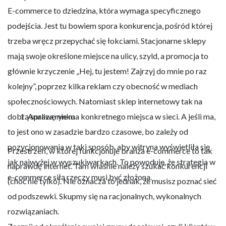
E-commerce to dziedzina, która wymaga specyficznego
podejścia. Jest tu bowiem spora konkurencja, pośród której
trzeba wręcz przepychać się łokciami. Stacjonarne sklepy
mają swoje określone miejsce na ulicy, szyld, a promocja to
głównie krzyczenie „Hej, tu jestem! Zajrzyj do mnie po raz
kolejny”, poprzez kilka reklam czy obecność w
mediach
społecznościowych
. Natomiast sklep internetowy tak na
dobrą sprawę nie ma konkretnego miejsca w sieci. A jeśli ma,
Analiza rynku
to jest ono w zasadzie bardzo czasowe, bo zależy od
pozycjonowania
w taki sposób, aby witryna wyświetliła się
Przestrzeń, w której funkcjonuje branża e-commerce to tak
jak najwyżej w wyszukiwarkach. To powoduje, że strategia w
naprawdę internet. Tam właśnie należy szukać konkurencji
e-commerce siłą rzeczy musi być złożona.
(choć nie tylko). Nie oznacza to jednak, że musisz poznać sieć
od podszewki. Skupmy się na racjonalnych, wykonalnych
rozwiązaniach.