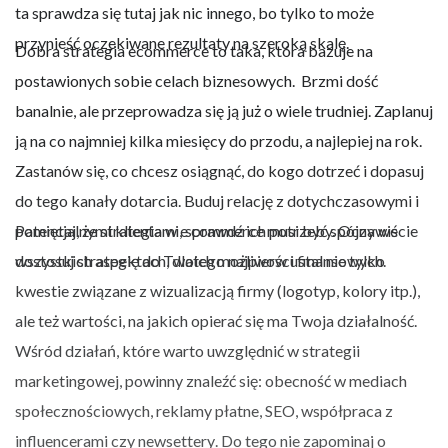
ta sprawdza się tutaj jak nic innego, bo tylko to może
przynieść oczekiwane rezultaty na szeroką skalę.
Dobra strategia ecommerce to taka, która bazuje na
postawionych sobie celach biznesowych. Brzmi dość
banalnie, ale przeprowadza się ją już o wiele trudniej. Zaplanuj
ją na co najmniej kilka miesięcy do przodu, a najlepiej na rok.
Zastanów się, co chcesz osiągnąć, do kogo dotrzeć i dopasuj
do tego kanały dotarcia. Buduj relację z dotychczasowymi i
potencjalnymi klientami, sprawdź ich potrzeby. Oczywiście
Pamiętaj, że strategia w e commerce musi być spójna we
dostosuj strategię do Twoich możliwości finansowych.
wszystkich aspektach, dlatego najpierw ustal nie tylko
kwestie związane z wizualizacją firmy (logotyp, kolory itp.),
ale też wartości, na jakich opierać się ma Twoja działalność.
Wśród działań, które warto uwzględnić w strategii
marketingowej, powinny znaleźć się: obecność w mediach
społecznościowych, reklamy płatne, SEO, współpraca z
influencerami czy
newsettery
. Do tego nie zapominaj o