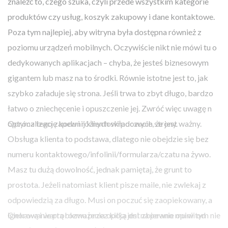
znaleźć to, czego szuka, czyli przede wszystkim kategorie
produktów czy usług, koszyk zakupowy i dane kontaktowe.
Poza tym najlepiej, aby witryna była dostępna również z
poziomu urządzeń mobilnych. Oczywiście nikt nie mówi tu o
dedykowanych aplikacjach – chyba, że jesteś biznesowym
gigantem lub masz na to środki. Równie istotne jest to, jak
szybko załaduje się strona. Jeśli trwa to zbyt długo, bardzo
łatwo o zniechęcenie i opuszczenie jej. Zwróć więc uwagę na
optymalizację kodu i różnych składowych strony.
Oprócz tego zapewnij klientowi poczucie, że jest ważny.
Obsługa klienta to podstawa, dlatego nie obejdzie się bez
numeru kontaktowego/infolinii/formularza/czatu na żywo.
Masz tu dużą dowolność, jednak pamiętaj, że grunt to
prostota. Jeżeli natomiast klient pisze maile, nie zwlekaj z
odpowiedzią za długo. Musi on poczuć się zaopiekowany, a
ignorowanie problemu przez kilka dni na pewno mu w tym nie
Ciekawą i wartą rozważenia opcją jest zbieranie opinii od