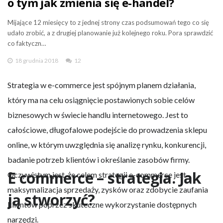
o tym jak zmienia się e-handel?
Mijające 12 miesięcy to z jednej strony czas podsumowań tego co się
udało zrobić, a z drugiej planowanie już kolejnego roku. Pora sprawdzić
co faktyczn…
18 grudnia 2018
12
Strategia w e-commerce jest spójnym planem działania,
który ma na celu osiągnięcie postawionych sobie celów
biznesowych w świecie handlu internetowego. Jest to
całościowe, długofalowe podejście do prowadzenia sklepu
online, w którym uwzględnia się analizę rynku, konkurencji,
badanie potrzeb klientów i określanie zasobów firmy.
E commerce – strategia. Jak
Oczywistym jest, że celem strategii e-commerce jest
maksymalizacja sprzedaży, zysków oraz zdobycie zaufania
ją stworzyć?
klientów poprzez skuteczne wykorzystanie dostępnych
narzędzi.