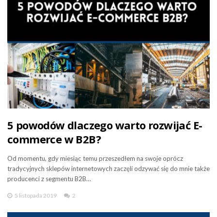
5 powodów dlaczego warto rozwijać E-
commerce w B2B?
Od momentu, gdy miesiąc temu przeszedłem na swoje oprócz
tradycyjnych sklepów internetowych zaczęli odzywać się do mnie także
producenci z segmentu B2B…
5 listopada 2019
2