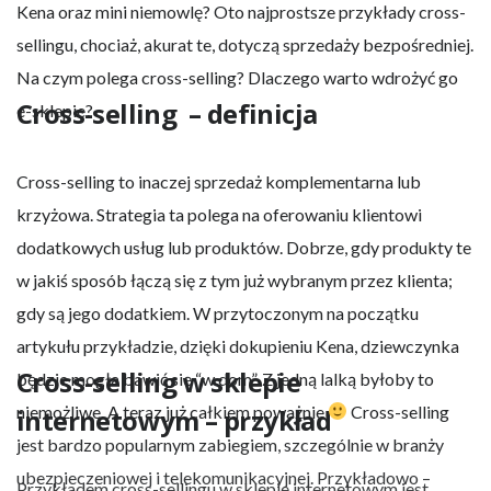
Kena oraz mini niemowlę? Oto najprostsze przykłady cross-
sellingu, chociaż, akurat te, dotyczą sprzedaży bezpośredniej.
Na czym polega cross-selling? Dlaczego warto wdrożyć go w
Cross-selling – definicja
e-sklepie?
Cross-selling to inaczej sprzedaż komplementarna lub
krzyżowa. Strategia ta polega na oferowaniu klientowi
dodatkowych usług lub produktów. Dobrze, gdy produkty te
w jakiś sposób łączą się z tym już wybranym przez klienta;
gdy są jego dodatkiem. W przytoczonym na początku
artykułu przykładzie, dzięki dokupieniu Kena, dziewczynka
Cross-selling w sklepie
będzie mogła bawić się “w dom”. Z jedną lalką byłoby to
niemożliwe. A teraz już całkiem poważnie
Cross-selling
internetowym – przykład
jest bardzo popularnym zabiegiem, szczególnie w branży
ubezpieczeniowej i telekomunikacyjnej. Przykładowo –
Przykładem cross-sellingu w sklepie internetowym jest