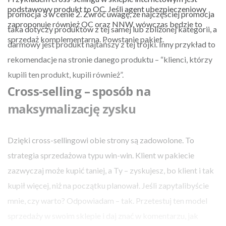
podstawowy produkt to OC. Jeśli agent ubezpieczeniowy
promocja 3 w cenie 2. Zwróć uwagę, że najczęściej promocja
zaproponuje również OC oraz NNW, wówczas będzie to
taka dotyczy produktów z tej samej lub zbliżonej kategorii, a
sprzedaż komplementarna. Powstanie pakiet.
darmowy jest produkt najtańszy z tej trójki. Inny przykład to
rekomendacje na stronie danego produktu – “klienci, którzy
kupili ten produkt, kupili również”.
Cross-selling – sposób na
maksymalizację zysku
Dzięki cross-sellingowi obie strony są zadowolone. To
strategia sprzedażowa typu win-win. Klient w pakiecie
zazwyczaj może kupić taniej, a Ty – zyskujesz, bo klient i tak
kupił więcej, niż na początku planował. Jeśli zapytalibyście
mnie, czy warto? Odpowiadam – tak. Przetestuj ten model
sprzedaży w swoim sklepie i daj znać w komentarzu, jak