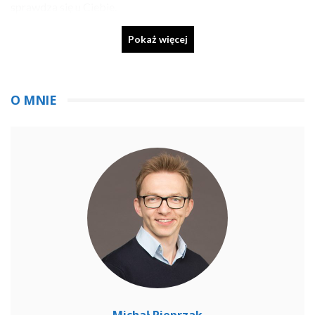
sprawdza się u Ciebie.
Pokaż
więcej
O MNIE
Michał Pieprzak