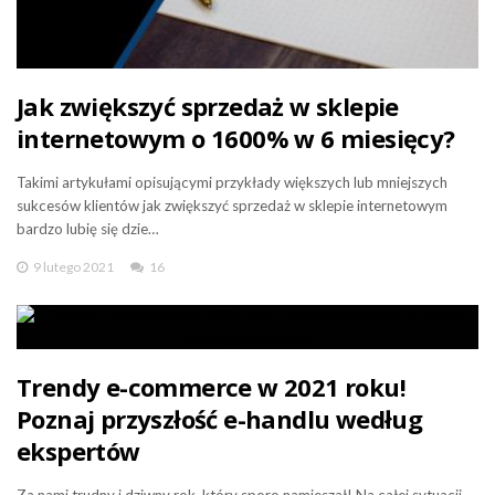
Jak zwiększyć sprzedaż w sklepie
internetowym o 1600% w 6 miesięcy?
Takimi artykułami opisującymi przykłady większych lub mniejszych
sukcesów klientów jak zwiększyć sprzedaż w sklepie internetowym
bardzo lubię się dzie…
9 lutego 2021
16
Trendy e-commerce w 2021 roku!
Poznaj przyszłość e-handlu według
ekspertów
Za nami trudny i dziwny rok, który sporo namieszał! Na całej sytuacji