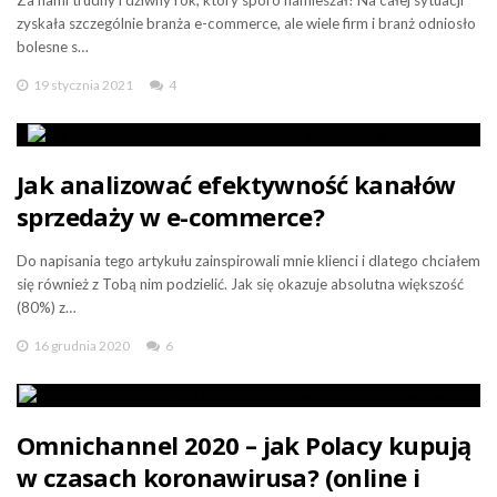
zyskała szczególnie branża e-commerce, ale wiele firm i branż odniosło
bolesne s…
19 stycznia 2021
4
Jak analizować efektywność kanałów
sprzedaży w e-commerce?
Do napisania tego artykułu zainspirowali mnie klienci i dlatego chciałem
się również z Tobą nim podzielić. Jak się okazuje absolutna większość
(80%) z…
16 grudnia 2020
6
Omnichannel 2020 – jak Polacy kupują
w czasach koronawirusa? (online i