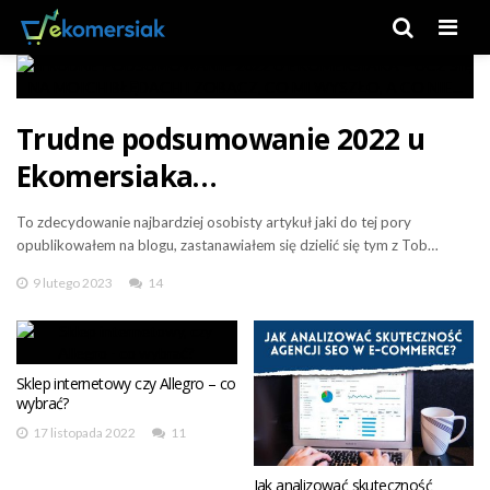
Men
Trudne podsumowanie 2022 u
Ekomersiaka…
To zdecydowanie najbardziej osobisty artykuł jaki do tej pory
opublikowałem na blogu, zastanawiałem się dzielić się tym z Tob…
9 lutego 2023
14
Sklep internetowy czy Allegro – co
wybrać?
17 listopada 2022
11
Jak analizować skuteczność