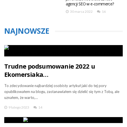
agencji SEO w e-commerce?
30 marca 2022
16
NAJNOWSZE
Trudne podsumowanie 2022 u
Ekomersiaka…
To zdecydowanie najbardziej osobisty artykuł jaki do tej pory
opublikowałem na blogu, zastanawiałem się dzielić się tym z Tobą, ale
uznałem, że warto,…
9 lutego 2023
14