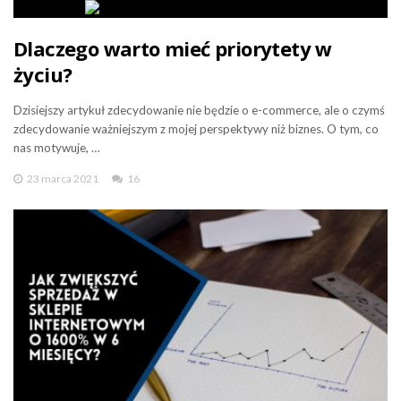
Dlaczego warto mieć priorytety w
życiu?
Dzisiejszy artykuł zdecydowanie nie będzie o e-commerce, ale o czymś
zdecydowanie ważniejszym z mojej perspektywy niż biznes. O tym, co
nas motywuje, …
23 marca 2021
16