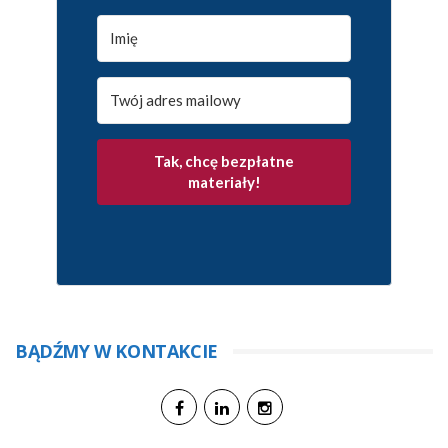
Tak, chcę bezpłatne
materiały!
BĄDŹMY W KONTAKCIE