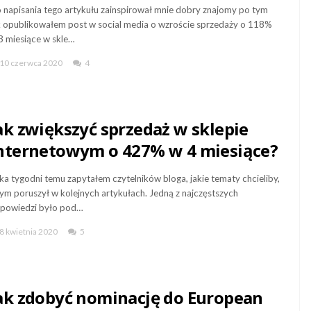
 napisania tego artykułu zainspirował mnie dobry znajomy po tym
k opublikowałem post w social media o wzroście sprzedaży o 118%
3 miesiące w skle…
10 czerwca 2020
4
ak zwiększyć sprzedaż w sklepie
nternetowym o 427% w 4 miesiące?
lka tygodni temu zapytałem czytelników bloga, jakie tematy chcieliby,
ym poruszył w kolejnych artykułach. Jedną z najczęstszych
powiedzi było pod…
8 kwietnia 2020
5
ak zdobyć nominację do European