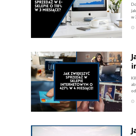
Do
ja
w 
J
i
Ki
ab
od
J