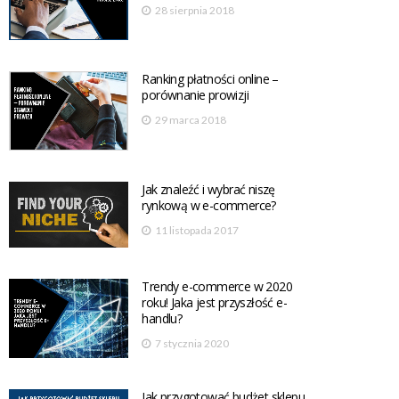
28 sierpnia 2018
Ranking płatności online –
porównanie prowizji
29 marca 2018
Jak znaleźć i wybrać niszę
rynkową w e-commerce?
11 listopada 2017
Trendy e-commerce w 2020
roku! Jaka jest przyszłość e-
handlu?
7 stycznia 2020
Jak przygotować budżet sklepu