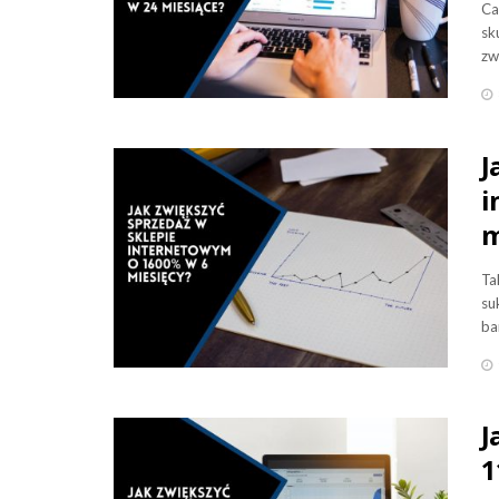
Ca
sk
zw
J
i
m
Ta
su
ba
J
1