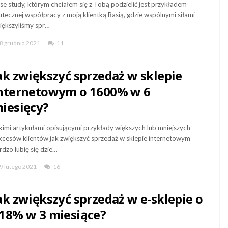
se study, którym chciałem się z Tobą podzielić jest przykładem
utecznej współpracy z moją klientką Basią, gdzie wspólnymi siłami
iększyliśmy spr…
8 grudnia 2021
11
ak zwiększyć sprzedaż w sklepie
nternetowym o 1600% w 6
iesięcy?
kimi artykułami opisującymi przykłady większych lub mniejszych
kcesów klientów jak zwiększyć sprzedaż w sklepie internetowym
rdzo lubię się dzie…
9 lutego 2021
16
ak zwiększyć sprzedaż w e-sklepie o
18% w 3 miesiące?