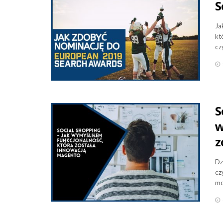
S
Ja
kt
cz
S
w
z
Dz
cz
mo