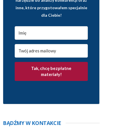
narzędzie do analizy konkurencji oraz
inne, które przygotowałem specjalnie
dla Ciebie!
Tak, chcę bezpłatne
materiały!
BĄDŹMY W KONTAKCIE