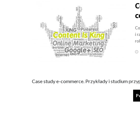
C
c
Co
i 
ro
Case study e-commerce. Przykłady i studium przy
P