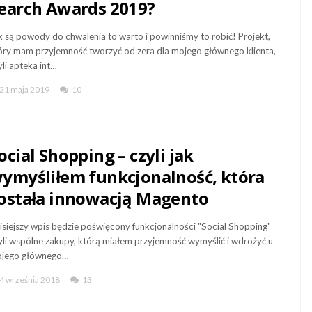
earch Awards 2019?
k są powody do chwalenia to warto i powinniśmy to robić! Projekt,
óry mam przyjemność tworzyć od zera dla mojego głównego klienta,
yli apteka int…
21 maja 2019
10
ocial Shopping – czyli jak
ymyśliłem funkcjonalność, która
ostała innowacją Magento
isiejszy wpis będzie poświęcony funkcjonalności "Social Shopping"
yli wspólne zakupy, którą miałem przyjemność wymyślić i wdrożyć u
jego głównego…
4 września 2018
13