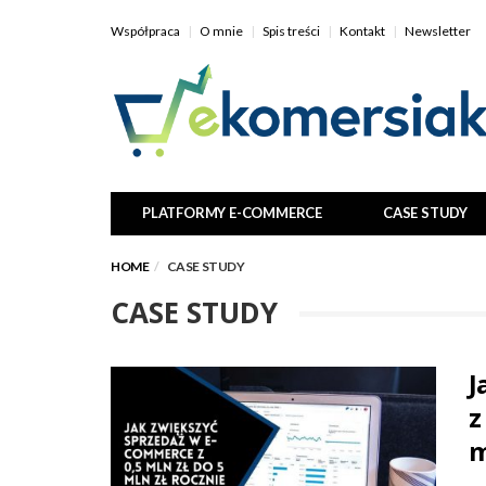
Współpraca
O mnie
Spis treści
Kontakt
Newsletter
PLATFORMY E-COMMERCE
CASE STUDY
HOME
CASE STUDY
CASE STUDY
J
z
m