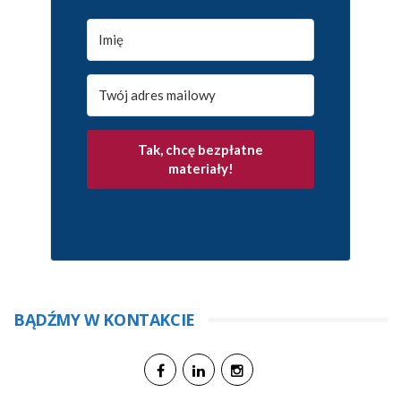
Tak, chcę bezpłatne
materiały!
BĄDŹMY W KONTAKCIE