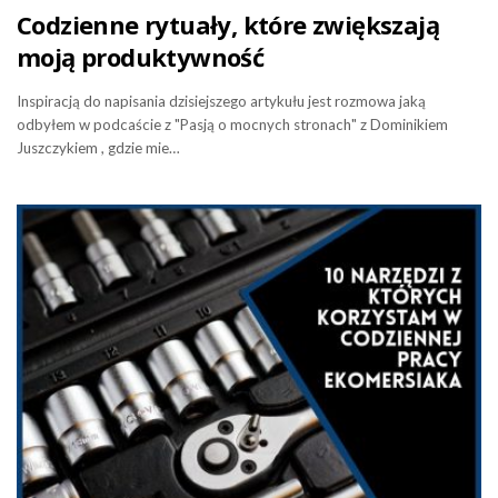
Codzienne rytuały, które zwiększają
moją produktywność
Inspiracją do napisania dzisiejszego artykułu jest rozmowa jaką
odbyłem w podcaście z "Pasją o mocnych stronach" z Dominikiem
Juszczykiem , gdzie mie…