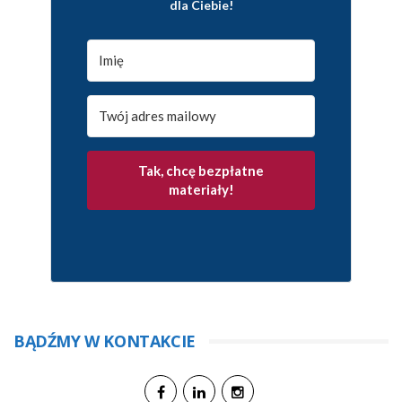
dla Ciebie!
Tak, chcę bezpłatne
materiały!
BĄDŹMY W KONTAKCIE