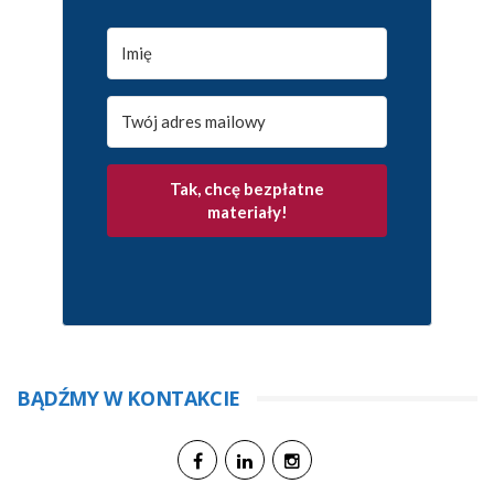
Tak, chcę bezpłatne
materiały!
BĄDŹMY W KONTAKCIE