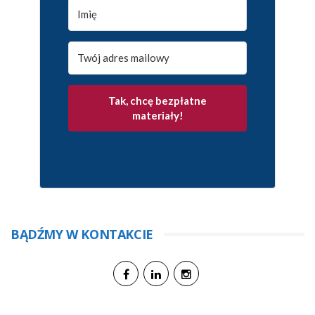
Tak, chcę bezpłatne
materiały!
BĄDŹMY W KONTAKCIE