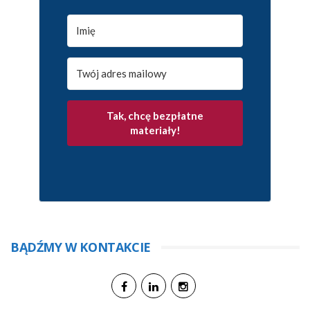
Tak, chcę bezpłatne
materiały!
BĄDŹMY W KONTAKCIE