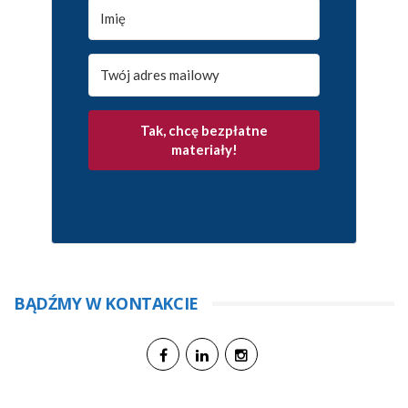
Tak, chcę bezpłatne
materiały!
BĄDŹMY W KONTAKCIE