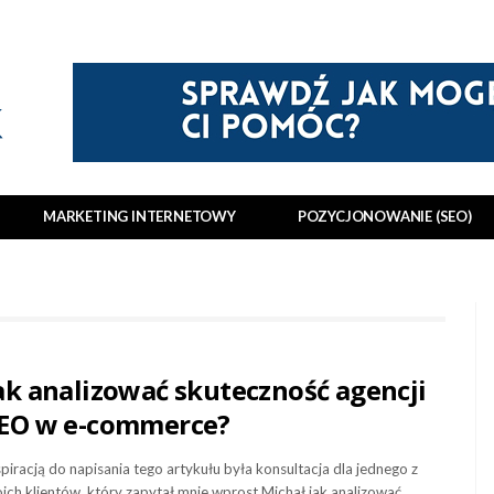
MARKETING INTERNETOWY
POZYCJONOWANIE (SEO)
ak analizować skuteczność agencji
EO w e-commerce?
spiracją do napisania tego artykułu była konsultacja dla jednego z
ich klientów, który zapytał mnie wprost Michał jak analizować