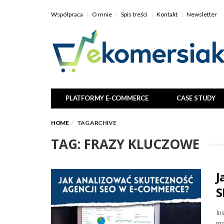
Współpraca
O mnie
Spis treści
Kontakt
Newsletter
PLATFORMY E-COMMERCE
CASE STUDY
HOME
TAG ARCHIVE
TAG: FRAZY KLUCZOWE
J
S
In
mo