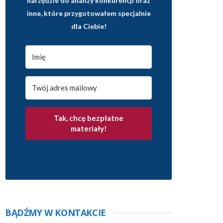
narzędzie do analizy konkurencji oraz
inne, które przygotowałem specjalnie
dla Ciebie!
Tak, chcę bezpłatne
materiały!
BĄDŹMY W KONTAKCIE