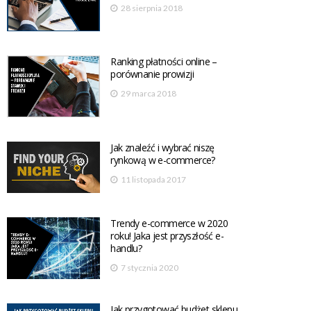
28 sierpnia 2018
Ranking płatności online –
porównanie prowizji
29 marca 2018
Jak znaleźć i wybrać niszę
rynkową w e-commerce?
11 listopada 2017
Trendy e-commerce w 2020
roku! Jaka jest przyszłość e-
handlu?
7 stycznia 2020
Jak przygotować budżet sklepu