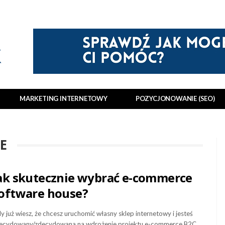
MARKETING INTERNETOWY
POZYCJONOWANIE (SEO)
E
ak skutecznie wybrać e-commerce
oftware house?
y już wiesz, że chcesz uruchomić własny sklep internetowy i jesteś
ecydowany/zdecydowana na wdrożenie projektu e-commerce B2C