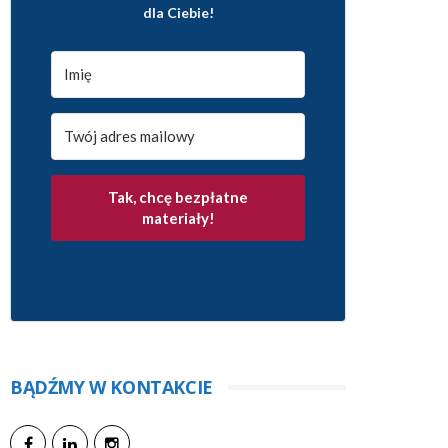
dla Ciebie!
Tak, chcę bezpłatne
materiały!
BĄDŹMY W KONTAKCIE