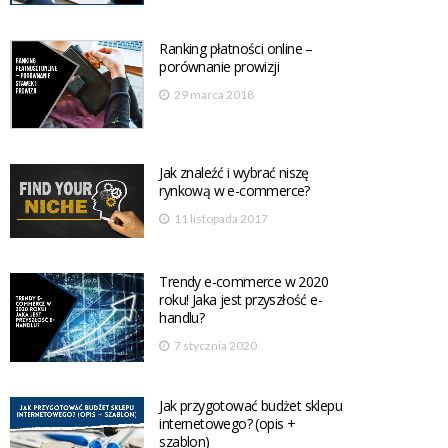
Ranking płatności online –
porównanie prowizji
29 marca 2018
Jak znaleźć i wybrać niszę
rynkową w e-commerce?
11 listopada 2017
Trendy e-commerce w 2020
roku! Jaka jest przyszłość e-
handlu?
7 stycznia 2020
Jak przygotować budżet sklepu
internetowego? (opis +
szablon)