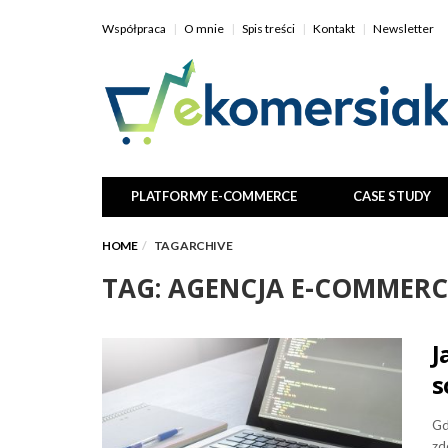
Współpraca
O mnie
Spis treści
Kontakt
Newsletter
PLATFORMY E-COMMERCE
CASE STUDY
HOME
TAG ARCHIVE
TAG: AGENCJA E-COMMERC
J
s
Gd
zd